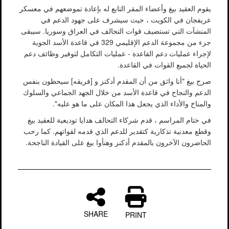
يقوم العقيد بيغ وأعضاء المقر التابع له بإعادة تموضعهم في معسكر
عريفجان في الكويت ، حيث سيشرف على جهود الدعم في
المنشآت التي تستضيف قوات التحالف في العراق وسوريا. سيبقى
جزء من مجموعة الدعم الإقليمي 329 في قاعدة الأسد الجوية
لإجراء عمليات دعم القاعدة - عمليات التكامل لتوفير وظائف دعم
الحياة لجميع القوات في القاعدة.
صرح بيغ "أنا واثق من أن المقدم أدكنز و [فريقه] سيحظون بنفس
الدعم والنجاح في قاعدة الأسد من خلال الجهد الجماعي والسلوك
والمناخ والأداء الذي يجعل هذا المكان على ما هو عليه".
في ختام المراسم ، قدم شركاء التحالف هدايا توديعية للعقيد بيغ
وقطع معدنية تذكارية كتقدير للدعم الذي قدمه لقواتهم. كما رحب
الحاضرون الآخرون بالمقدم أدكنز وهنأوا بيغ على القيادة الناجحة.
SHARE
PRINT