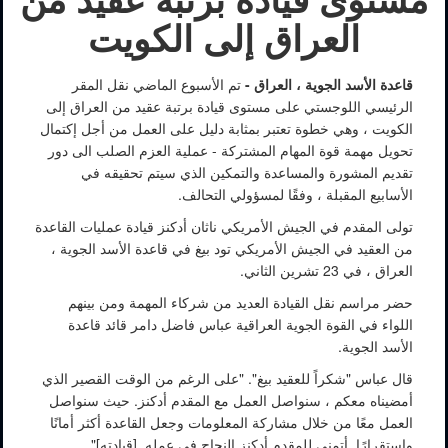
العراق إلى الكويت
قاعدة الأسد الجوية ، العراق
-
تم الأسبوع الماضي نقل المقر
الرئيسي اللوجستي على مستوى قيادة برتبة عقيد من العراق إلى
الكويت ، وهي خطوة تعتبر بمثابة دليل على العمل من أجل إكتمال
تحويل مهمة قوة المهام المشتركة - عملية العزم الصلب الى دور
تقديم المشورة والمساعدة والتمكين الذي سيتم تحقيقه في
PHOTO INFORMATION
الأسابيع المقبلة ، وفقًا لمسؤولي التحالف.
تولى المقدم في الجيش الأمريكي ناثان أدكنز قيادة عمليات القاعدة
من العقيد في الجيش الأمريكي تود بيغ في قاعدة الأسد الجوية ،
العراق ، في 23 تشرين الثاني.
حضر مراسم نقل القيادة العديد من شركاء المهمة ومن بينهم
اللواء في القوة الجوية العراقية عباس فاضل دامر قائد قاعدة
الأسد الجوية.
قال عباس "شكراً للعقيد بيغ". "على الرغم من الوقت القصير الذي
أمضيناه معكم ، سنواصل العمل مع المقدم أدكنز. حيث سنواصل
العمل معًا من خلال مشاركة المعلومات وجعل القاعدة أكثر أمانًا
وإستقرارًا. أتمنى للمقدم أدكنز النجاح في عمله [قيادته]".