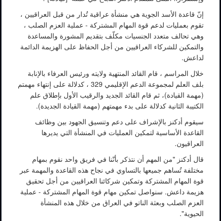
إنّ قاعدة الأسد الجوية هي منشأة عراقية تُدار من قبل العراقيين ،
تقوم بعمليات لدعم قوة المهام المشتركة - عملية العزم الصلب ،
وهي تحالف متعدد الجنسيات مكلّف بتقديم المشورة والمساعدة
والتمكين للشركاء العراقيين من أجل الحفاظ على الهزيمة الدائمة
لداعش.
خلال المراسم ، قام القائد المنتهية ولايته ورئيس العرفاء بالإنابة
بلف العلم لمجموعة الدعم الإقليمي 329 ، كدلالة على إنتهاء مهمتم
(مهمة القيادة)، ثم قام القائد الجديد والرقيب الأول بإطلاق علم
الكتيبة الثانية كدلالة على بدء مهمتهم (مهمة القيادة الجديدة).
سيقوم أدكنز بالإشراف على دعم وتنسيق الجهود بين وظائف
القاعدة الأساسية لتمكين العمليات في المنشأة التي يديرها
العراقيون.
قال أدكنز "من المهم أن نتذكر بأنّنا في فريق واحد نقوم بمهام
مختلفة تُساهم جميعها بالتساوي في نجاح هذه القاعدة والمهمة عبر
قوة المهام المشتركة وتمكين شركائنا العراقيين من أجل تحقيق
هزيمة داعش. سنواصل تمكين مهام قوة المهام المشتركة - عملية
العزم الصلب وبعثة الناتو في العراق من خلال هذه المنشأة
الحيوية".