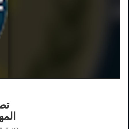
تصر
المه