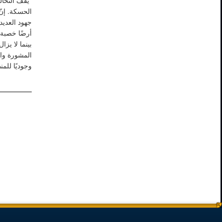
يقف التحال
الحسكة. إن
جهود العديد
أرضًا خصب.
بينما لا يزا
المشورة وا
وجوديًا ل".