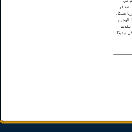
" في
 تضافر
ريا تشكل
 الهجوم
بتقديم
 تهديدًا