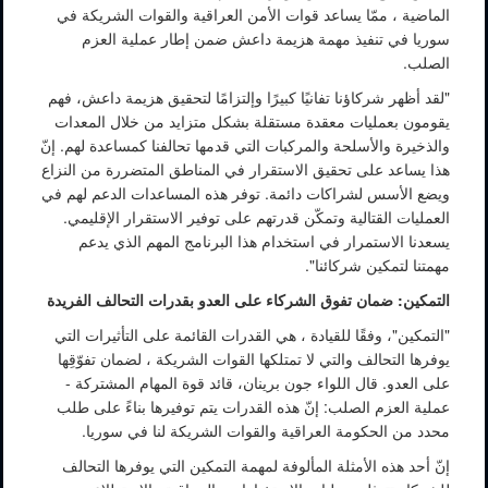
الماضية ، ممّا يساعد قوات الأمن العراقية والقوات الشريكة في
سوريا في تنفيذ مهمة هزيمة داعش ضمن إطار عملية العزم
الصلب.
"لقد أظهر شركاؤنا تفانيًا كبيرًا وإلتزامًا لتحقيق هزيمة داعش، فهم
يقومون بعمليات معقدة مستقلة بشكل متزايد من خلال المعدات
والذخيرة والأسلحة والمركبات التي قدمها تحالفنا كمساعدة لهم. إنّ
هذا يساعد على تحقيق الاستقرار في المناطق المتضررة من النزاع
ويضع الأسس لشراكات دائمة. توفر هذه المساعدات الدعم لهم في
العمليات القتالية وتمكّن قدرتهم على توفير الاستقرار الإقليمي.
يسعدنا الاستمرار في استخدام هذا البرنامج المهم الذي يدعم
مهمتنا لتمكين شركائنا".
التمكين: ضمان تفوق الشركاء على العدو بقدرات التحالف الفريدة
"التمكين"، وفقًا للقيادة ، هي القدرات القائمة على التأثيرات التي
يوفرها التحالف والتي لا تمتلكها القوات الشريكة ، لضمان تفوّقِها
على العدو. قال اللواء جون برينان، قائد قوة المهام المشتركة -
عملية العزم الصلب: إنّ هذه القدرات يتم توفيرها بناءً على طلب
محدد من الحكومة العراقية والقوات الشريكة لنا في سوريا.
إنّ أحد هذه الأمثلة المألوفة لمهمة التمكين التي يوفرها التحالف