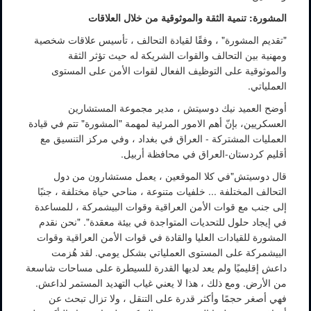
المشورة: تنمية الثقة والموثوقية من خلال العلاقات
"تقديم المشورة" ، وفقًا لقيادة التحالف ، تأسيس علاقات شخصية
ومهنية بين التحالف والقوات الشريكة له حيث تؤثر الثقة
والموثوقية على التوظيف الفعال لقوات الأمن على المستوى
العملياتي.
أوضح العميد نيك دوسيتش ، مدير مجموعة المستشارين
العسكريين، بإنّ أهم الامور المرئية لمهمة "المشورة" تتم في قيادة
العمليات المشتركة - العراق في بغداد ، وفي مركز التنسيق مع
أقليم كردستان-العراق في محافظة أربيل.
قال دوسيتش"في كلا الموقعين ، يعمل مستشارون من دول
التحالف المختلفة ... خلفيات متنوعة ، مناحي حياة مختلفة ، جنبًا
إلى جنب مع قوات الأمن العراقية وقوات البيشمركة ، للمساعدة
في إيجاد حلول للتحديات المتواجدة في بيئة معقدة". "نحن نقدم
المشورة للقيادات العليا والقادة في قوات الأمن العراقية وقوات
البيشمركة على المستوى العملياتي بشكل يومي. لقد هُزمت
داعش إقليميًا ولم يعد لديها القدرة للسيطرة على مساحات شاسعة
من الأرض. ومع ذلك ، هذا لا يعني غياب التهديد المستمر لداعش.
فهي أصغر حجمًا وأكثر قدرة على التنقل ، ولا تزال تبحث عن