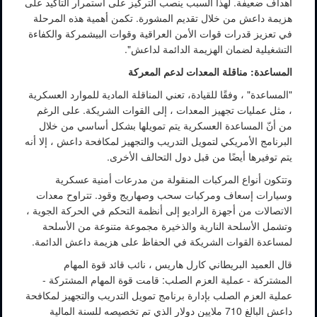
أهداف ضعيفة. لهذا السبب ينصب التركيز على استمرار التأكيد على
هزيمة داعش من خلال تقديم المشورة. تكمن أهمية هذه المرحلة
في تعزيز قدرات قوات الأمن العراقية وقوات البيشمركة والكفاءة
التشغيلية لضمان الهزيمة الدائمة لداعش".
المساعدة: مناقلة المعدات لدعم المعركة
"المساعدة" ، وفقًا للقيادة، تعني المناقلة المادية للموارد العسكرية
، مثل عمليات تجهيز المعدات ، إلى القوات الشريكة. على الرغم
من أنّ المساعدة العسكرية يتم تمويلها بشكل أساسي من خلال
البرنامج الأمريكي لتمويل التدريب والتجهيز لمكافحة داعش ، إلا أنه
يتم توفيرها أيضًا من قبل دول التحالف الأخرى.
وتتكون أنواع المركبات المنقولة من مدرعات أمنية عسكرية
وسيارات إسعاف ومركبات سحب وصهاريج وقود. تتراوح معدات
الاتصالات من أجهزة الراديو إلى أنظمة التحكم في الحركة الجوية ،
وتشمل الأسلحة النارية والذخيرة مجموعة متنوعة من الأسلحة
لمساعدة القوات الشريكة في الحفاظ على هزيمة داعش الدائمة.
قال العميد البريطاني كارل هاريس ، نائب قائد قوة المهام
المشتركة - عملية العزم الصلب: قامت قوة المهام المشتركة -
عملية العزم الصلب بإدارة برنامج تمويل التدريب والتجهيز لمكافحة
داعش البالغ 710 ملايين دولار الذي تم تخصيصه للسنة المالية