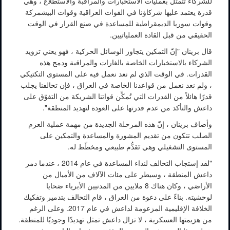
للشركاء تتمثل بعمليات الاستخبارات والمراقبة والاستطلاع ، وهي
قدرة يعتمد عليها شركاؤنا في القوات العراقية وقوات البيشمركة
وقوات سوريا الديمقراطية للمساعدة في صنع القرار في الوقت
الحقيقي من قبل القادة العملياتيين.
قال برينان "إنّ التمكين يتجاوز الوسائل الحركية ، فهو يعني تزويد
الشركاء بالاستخبارات الخاصة بالغارات والمراقبة ودمج هذه
القدرات. في الوقت الذي لم نعد نعمل فيه على المستوى التكتيكي
، ولم نعد نعمل من قواعدنا الخاصة في العراق ، فإن تحالفنا يجلب
قدرًا هائلاً من القدرات التي تُمكِّن قواتنا الشريكة من التفوّق على
داعش والتأكد من عدم قدرتها على العودة لتهديد المنطقة".
وأضاف برينان ، إنّ هذه المرحلة الجديدة من مهمة عملية العزم
الصلب تتكون من تقديم المشورة والمساعدة والتمكين على
المستوى التشغيلي وهي تَقدُّم طبيعي ومخطّط له.
"لقد إستجاب التحالف لنداء المساعدة في عام 2014 ، عندما دمر
داعش المنطقة ، وسيطر على مئات الآلاف من الأميال من
الأراضي ، وكان هناك 8 ملايين من المدنيين الأبرياء ضحايا
لوحشيته. بناءً على دعوة من العراق ، قام التحالف بتدمير وتفكيك
الخلافة الإقليمية المزعومة لداعش في عام 2017. وعلى الرغم
من هزيمتها العسكرية ، لا تزال داعش تمثل تهديدًا وجوديًا للمنطقة.