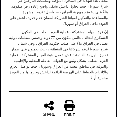
يتجلى هذا التهديد في السجون المؤقتة ومخيمات النازحين في
شرق سوريا ، حيث يحاول داعش بشكل واضح إعادة رص صفوفه.
بناءً على دعوة جمهورية العراق ، سنواصل تقديم المشورة
والمساعدة والتمكين لقواتنا الشريكة لضمان عدم قدرة داعش على
العودة داخل العراق أو سوريا".
إنّ قوة المهام المشتركة - عملية العزم الصلب هي المكون
العسكري لتحالف عالمي مكوّن من 77 دولة وخمس منظمات دولية
تعمل في العراق بناءً على طلب حكومة العراق ، وفي شمال
شرق سوريا لدعم شركائنا في المنطقة ، حيث يعملون على ضمان
تحقيق الهزيمة الدائمة داعش. تعمل قوة المهام المشتركة - عملية
العزم الصلب بشكل وثيق مع الجهات الفاعلة المحلية والإقليمية
والدولية في مناطق معينة من العراق وسوريا ، حيث تواصل العزم
والإلتزام بالحفاظ على الهزيمة الدائمة لداعش وحرمانها من العودة
وحماية أوطاننا.
SHARE
PRINT