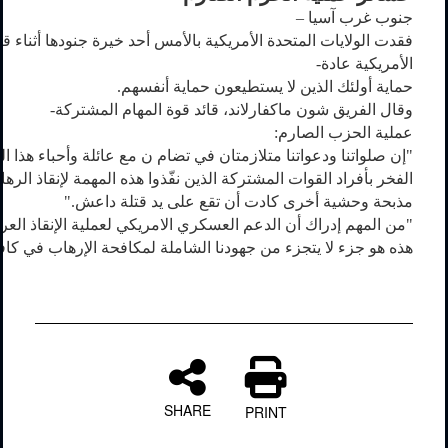
–
آسيا
غرب
جنوب
فقدت
الولايات
المتحدة
الأمريكية
بالأمس
أحد
خيرة
جنودها
أثناء
قي
-
عادة
الأمريكية
.
أنفسهم
حماية
يستطيعون
لا
الذين
أولئك
حماية
-
المشتركة
المهام
قوة
قائد
ماكفارلاند،
شون
الفريق
وقال
:
الصارم
الحزب
عملية
ال
هذا
وأحباء
عائلة
مع
ن
تضام
في
متلازمتان
ودعواتنا
صلواتنا
إن
"
الفخر
بأفراد
القوات
المشتركة
الذين
نفّذوا
هذه
المهمة
لإنقاذ
الرها
".
داعش
قتلة
يد
على
تقع
أن
كادت
أخرى
وحشية
مذبحة
العر
الإنقاذ
لعملية
الامريكي
العسكري
الدعم
أن
إدراك
المهم
من
"
هذه
هو
جزء
لا
يتجزء
من
جهودنا
الشاملة
لمكافحة
الإرهاب
في
كاف
SHARE
PRINT