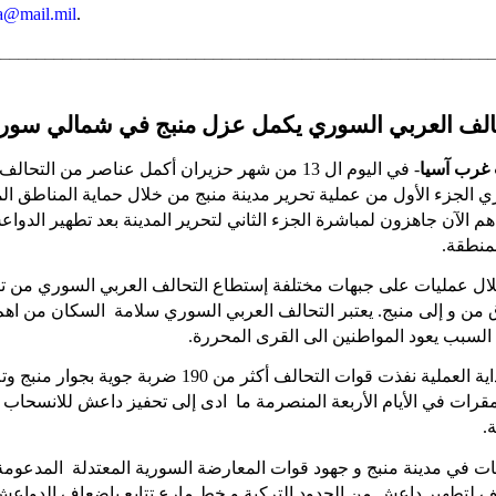
@mail.mil
.
________________________________________________________
الف العربي السوري يكمل عزل منبج في شمال
ي
سور.
غرب آسيا
- في
ال
يوم ال 13 من شهر حزيران أكمل عناصر من التحالف
 الجزء الأول من عملية تحرير مدينة منبج من خلال حماية المناطق ال
 هم الآن جاهزون لمباشرة الجزء الثاني لتحرير المدينة بعد تطهير الدو
لمنطقة
ال عمليات على جبهات مختلفة إستطاع التحالف العربي السوري من تأ
من و إلى منبج. يعتبر
التحالف
العربي
السوري
سلامة
السكان
من
اهم
.
المحررة
القرى
الى
المواطنين
يعود
السبب
منذ بداية العملية نفذت قوات التحالف أكثر من 190 ضربة جوية بجو
قرات في الأيام الأربعة المنصرمة ما ادى إلى تحفيز داعش
للانسحاب
إ
ة
ات في مدينة منبج و جهود قوات المعارضة السورية المعتدلة المدعوم
ف لتطهير داعش من الحدود التركية و خط مارع تتابع بإضعاف الدواعش