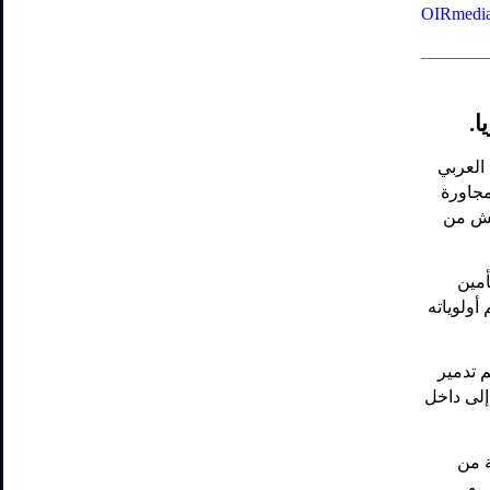
OIRmedia
_______
يا
 العربي
مجاورة
اعش من
مين
أولوياته
ار منبج وتم تدمير
لى داخل
ة من
 و