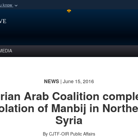
ou know
Secure .mil webs
ve
of Defense organization
A
lock (
)
or
https:/
Share sensitive informat
MEDIA
NEWS
| June 15, 2016
rian Arab Coalition compl
olation of Manbij in North
Syria
By CJTF-OIR Public Affairs