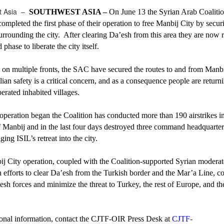
t Asia –
SOUTHWEST ASIA –
On June 13 the Syrian Arab Coaliti
ompleted the first phase of their operation to free Manbij City by secur
surrounding the city. After clearing Da’esh from this area they are now 
 phase to liberate the city itself.
 on multiple fronts, the SAC have secured the routes to and from Manbi
ian safety is a critical concern, and as a consequence people are returni
berated inhabited villages.
operation began the Coalition has conducted more than 190 airstrikes in
of Manbij and in the last four days destroyed three command headquarte
ging ISIL’s retreat into the city.
j City operation, coupled with the Coalition-supported Syrian moderat
 efforts to clear Da’esh from the Turkish border and the Mar’a Line, co
’esh forces and minimize the threat to Turkey, the rest of Europe, and t
ional information, contact the CJTF-OIR Press Desk at
CJTF-