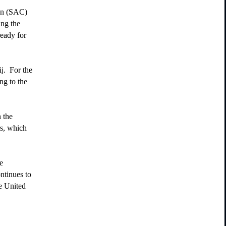
on (SAC)
ing the
ready for
j. For the
ng to the
 the
rs, which
e
ntinues to
he United