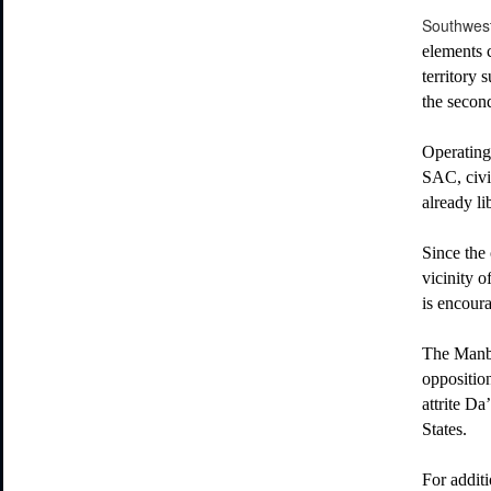
Southwes
elements c
territory 
the second
Operating
SAC, civil
already li
Since the 
vicinity 
is encoura
The Manbi
opposition
attrite Da
States.
For addit